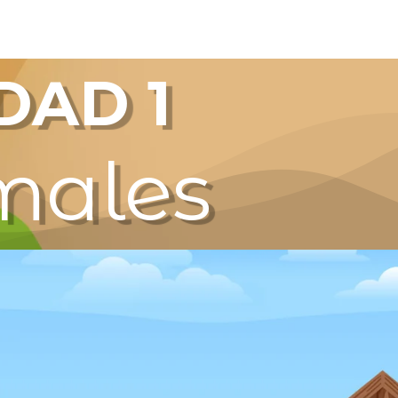
DAD 1
males