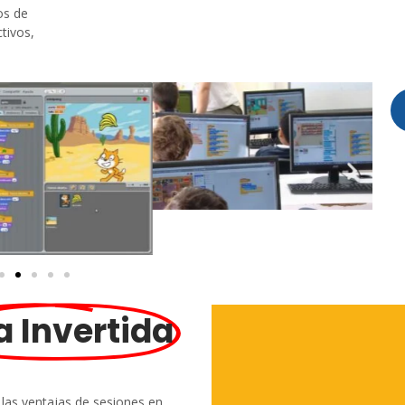
os de
tivos,
a Invertida
Vis
 las ventajas de sesiones en