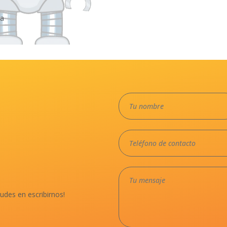
ca
dudes en escribirnos!