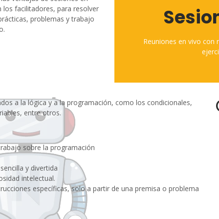
 los facilitadores, para resolver
Sesio
Videos, actividades interac
prácticas, problemas y trabajo
o.
Te
Reuniones en vivo con nu
Plata
ejerc
dos a la lógica y a la programación, como los condicionales,
iables, entre otros.
 trabajo sobre la programación
encilla y divertida
osidad intelectual.
rucciones específicas, solo a partir de una premisa o problema