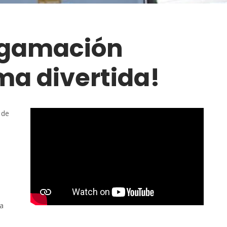
ogamación
ma divertida!
 de
la