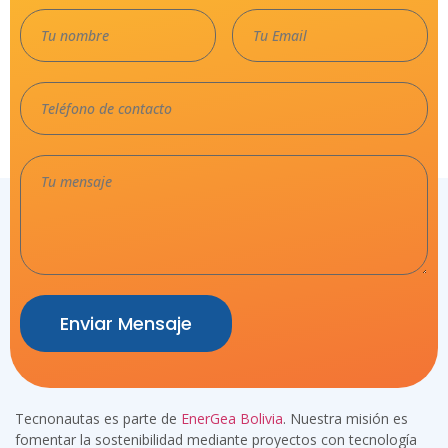
Enviar Mensaje
Tecnonautas es parte de
EnerGea Bolivia
. Nuestra misión es
fomentar la sostenibilidad mediante proyectos con tecnología